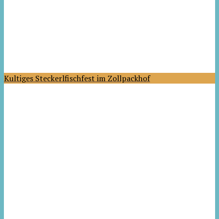
Kultiges Steckerlfischfest im Zollpackhof