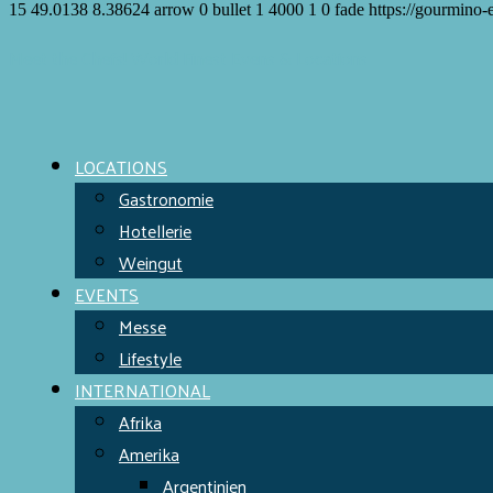
15
49.0138
8.38624
arrow
0
bullet
1
4000
1
0
fade
https://gourmino-
Meet the Chefs!
World Finest
Evens & Locations
LOCATIONS
Gastronomie
Hotellerie
Weingut
EVENTS
Messe
Lifestyle
INTERNATIONAL
Afrika
Amerika
Argentinien