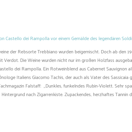
n Castello dei Rampolla vor einem Gemälde des legendären Soldi
ine der Rebsorte Trebbiano wurden beigemischt. Doch ab den 1980
t Verdot. Die Weine wurden nicht nur im großen Holzfass ausgebaut
astello dei Rampolla. Ein Rotweinblend aus Cabernet Sauvignon al
ologe Italiens Giacomo Tachis, der auch als Vater des Sassicaia g
chmagazin Falstaff: „Dunkles, funkelndes Rubin-Violett. Sehr spa
intergrund nach Zigarrenkiste. Zupackendes, herzhaftes Tannin das 