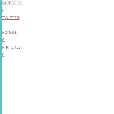
FACEBOOK
F
TWITTER
T
GOOGLE
G
PINTEREST
P