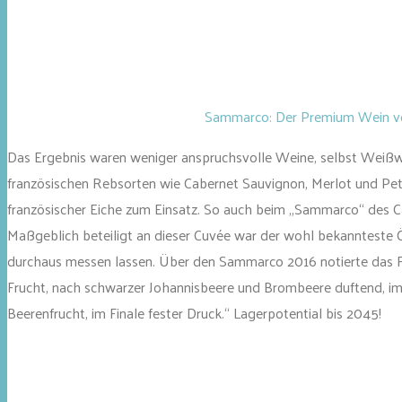
Sammarco: Der Premium Wein vo
Das Ergebnis waren weniger anspruchsvolle Weine, selbst Weißwe
französischen Rebsorten wie Cabernet Sauvignon, Merlot und Peti
französischer Eiche zum Einsatz. So auch beim „Sammarco“ des C
Maßgeblich beteiligt an dieser Cuvée war der wohl bekannteste Ön
durchaus messen lassen. Über den Sammarco 2016 notierte das Fa
Frucht, nach schwarzer Johannisbeere und Brombeere duftend, im H
Beerenfrucht, im Finale fester Druck.“ Lagerpotential bis 2045!