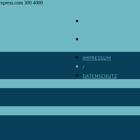
express.com
300
4000
ÜBER GOURMINO
/
KONTAKT
/
IMPRESSUM
/
DATENSCHUTZ
/