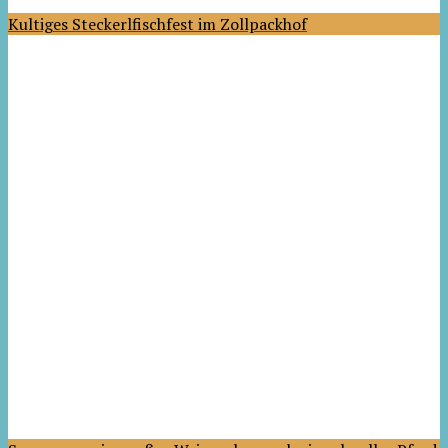
Kultiges Steckerlfischfest im Zollpackhof