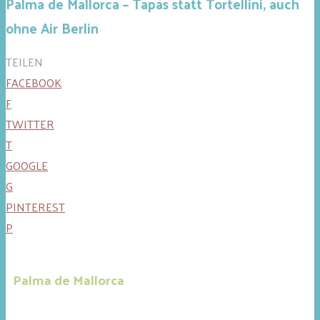
Palma de Mallorca – Tapas statt Tortellini, auch
ohne Air Berlin
TEILEN
FACEBOOK
F
TWITTER
T
GOOGLE
G
PINTEREST
P
Palma de Mallorca