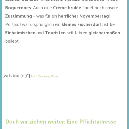
Boquerones
. Auch eine
Créme brulée
findet noch unsere
Zustimmung
– was für ein
herrlicher Novembertag
!
Portixol war ursprünglich ein
kleines Fischerdorf
, ist bei
Einheimischen
und
Touristen
seit Jahren
gleichermaßen
beliebt.
[wds id=“913″]
Fotos: Wolfgang Ritter
Doch wir ziehen weiter: Eine Pflichtadresse