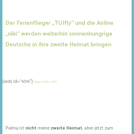
Der Ferienflieger „TUIfly“ und die Airline
„niki“ werden weiterhin sonnenhungrige
Deutsche in ihre zweite Heimat bringen.
[wds id=“909″]
Fotos: TUIfly / NTV
Palma ist
nicht
meine
zweite Heimat
, aber jetzt zum