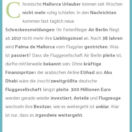
C
hronische
Mallorca Urlauber
können seit Wochen
nicht mehr
ruhig schlafen: In den
Nachrichten
kommen fast täglich neue
Schreckensmeldungen
: Ihr Ferienflieger
Air Berlin
fliegt
ab
2017
nicht mehr ihre
Lieblingsinsel
an. Nach
38 Jahren
wird
Palma de Mallorca
vom Flugplan
gestrichen
. Was
ist
passiert
? Dass die Fluggesellschaft Air Berlin
pleite
ist,
dürfte mittlerweile
bekannt
sein. Ohne
kräftige
Finanzspritze
n der arabischen Airline
Etihad
aus
Abu
Dhabi
wäre die
(noch)
zweitgrößte
deutsche
Fluggesellschaft
längst
pleite
.
300 Millionen Euro
werden gerade wieder
investiert
,
Anteile
und
Flugzeuge
wechseln ihre
Besitzer
, wie es weitergeht ist
unklar
. Klar
ist nur, dass es
irgendwie weitergeht
.