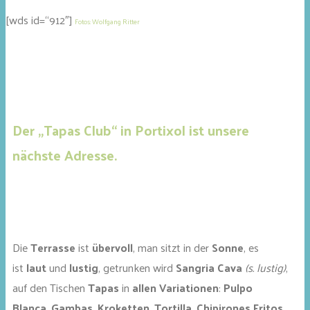
[wds id=“912″]
Fotos: Wolfgang Ritter
Der „Tapas Club“ in Portixol ist unsere
nächste Adresse.
Die
Terrasse
ist
übervoll
, man sitzt in der
Sonne
, es
ist
laut
und
lustig
, getrunken wird
Sangria Cava
(s. lustig)
,
auf den Tischen
Tapas
in
allen Variationen
:
Pulpo
Blanca
,
Gambas
,
Kroketten
,
Tortilla
,
Chipirones Fritos
,