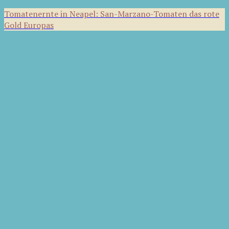
Tomatenernte in Neapel: San-Marzano-Tomaten das rote
Gold Europas