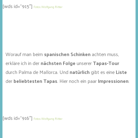
[wds id=“915″]
Fotos: Wolfgang Ritter
Worauf man beim
spanischen Schinken
achten muss,
erkläre ich in der
nächsten Folge
unserer
Tapas-Tour
durch Palma de Mallorca. Und
natürlich
gibt es eine
Liste
der
beliebtesten Tapas
. Hier noch ein paar
Impressionen
:
[wds id=“916″]
Fotos: Wolfgang Ritter