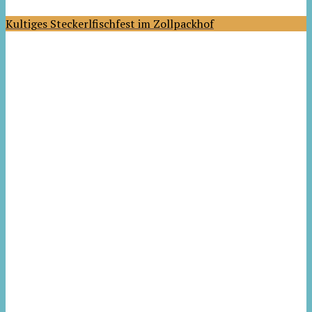
Kultiges Steckerlfischfest im Zollpackhof