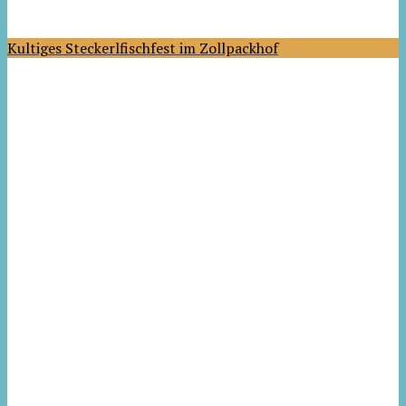
Kultiges Steckerlfischfest im Zollpackhof