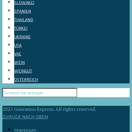
SLOWAKEI
SPANIEN
THAILAND
TÜRKEI
UKRAINE
USA
VAE
WEIN
WEINGUT
ÖSTERREICH
2025 Gourmino Express. All rights reserved.
ZURÜCK NACH OBEN
Impressum