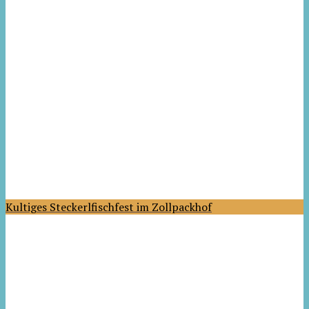
Kultiges Steckerlfischfest im Zollpackhof