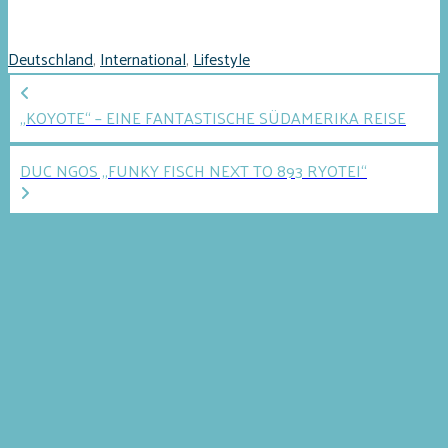
Deutschland
,
International
,
Lifestyle
„KOYOTE“ – EINE FANTASTISCHE SÜDAMERIKA REISE
DUC NGOS „FUNKY FISCH NEXT TO 893 RYOTEI“