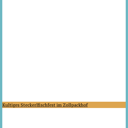
Kultiges Steckerlfischfest im Zollpackhof