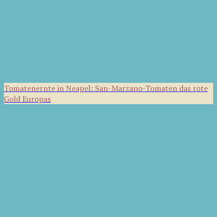
Tomatenernte in Neapel: San-Marzano-Tomaten das rote
Gold Europas