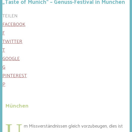
„Taste of Munich“ – Genuss-Festival in München
TEILEN
FACEBOOK
F
TWITTER
T
GOOGLE
G
PINTEREST
P
München
U
m Missverständnissen gleich vorzubeugen, dies ist