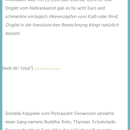
Onglet vom Nebraskarind gab es für acht Euro und
schmeckte vorzüglich
(Nierenzapfen vom Kalb oder Rind,
Onglet in der französischen Bezeichnung klingt natürlich
besser)
.
[wds id=“1354″]
Foto: Wolfgang Ritter
Dominik Käppeler vom Restaurant Showroom servierte
einen Gang namens Buddha, Keks, Thymian, Schokolade,
Passionsfrucht, 12 Euro. Was das ist? Ich weiß es nicht.