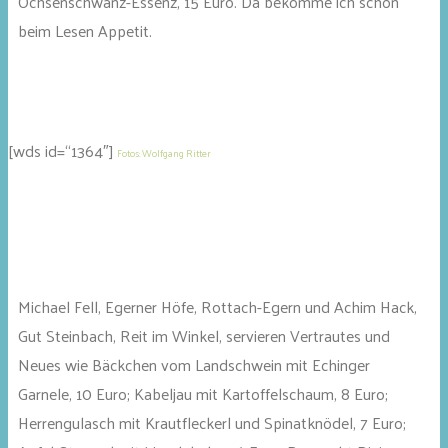
Ochsenschwanz-Essenz, 15 Euro. Da bekomme ich schon
beim Lesen Appetit.
[wds id=“1364″]
Fotos: Wolfgang Ritter
Michael Fell, Egerner Höfe, Rottach-Egern und Achim Hack,
Gut Steinbach, Reit im Winkel, servieren Vertrautes und
Neues wie Bäckchen vom Landschwein mit Echinger
Garnele, 10 Euro; Kabeljau mit Kartoffelschaum, 8 Euro;
Herrengulasch mit Krautfleckerl und Spinatknödel, 7 Euro;