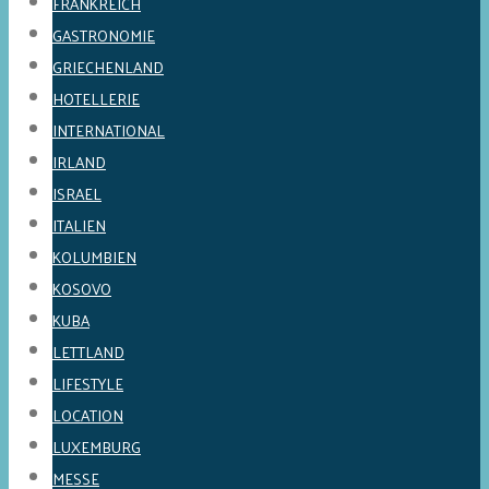
FRANKREICH
GASTRONOMIE
GRIECHENLAND
HOTELLERIE
INTERNATIONAL
IRLAND
ISRAEL
ITALIEN
KOLUMBIEN
KOSOVO
KUBA
LETTLAND
LIFESTYLE
LOCATION
LUXEMBURG
MESSE