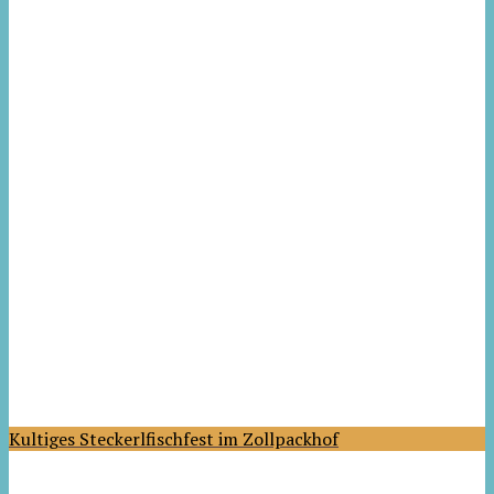
Kultiges Steckerlfischfest im Zollpackhof