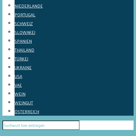
NIEDERLANDE
PORTUGAL
SCHWEIZ
SLOWAKEI
SPANIEN
THAILAND
TÜRKEI
UKRAINE
USA
VAE
WEIN
WEINGUT
ÖSTERREICH