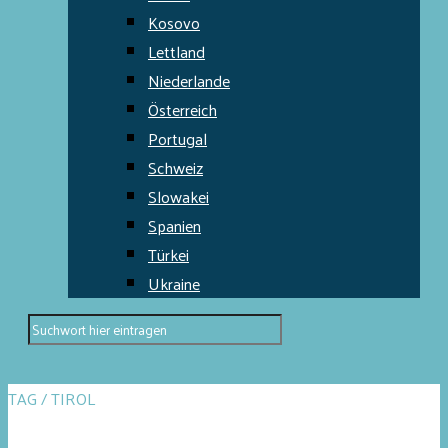
Kosovo
Lettland
Niederlande
Österreich
Portugal
Schweiz
Slowakei
Spanien
Türkei
Ukraine
TAG / TIROL