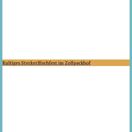
Kultiges Steckerlfischfest im Zollpackhof