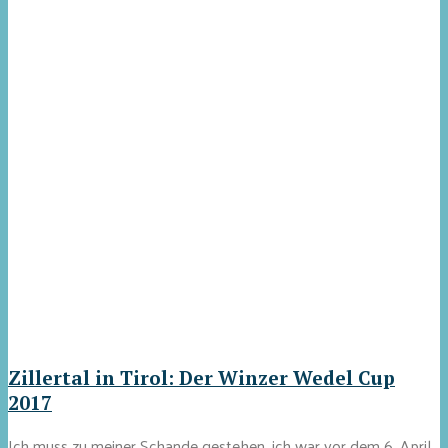
Zillertal in Tirol: Der Winzer Wedel Cup
2017
Ich muss zu meiner Schande gestehen, ich war vor dem 6. April