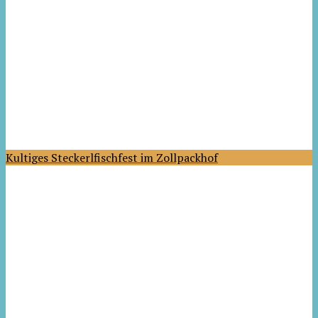
Kultiges Steckerlfischfest im Zollpackhof