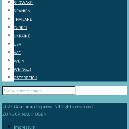
SLOWAKEI
SPANIEN
THAILAND
TÜRKEI
UKRAINE
USA
VAE
WEIN
WEINGUT
ÖSTERREICH
2025 Gourmino Express. All rights reserved.
ZURÜCK NACH OBEN
Impressum