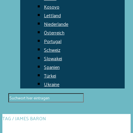
Kosovo
Lettland
Niederlande
Österreich
Portugal
Schweiz
Slowakei
Spanien
Türkei
Ukraine
TAG / JAMES BARON