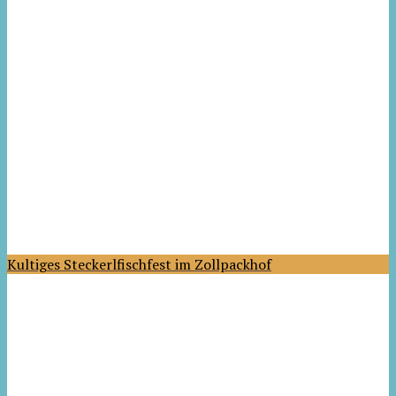
Kultiges Steckerlfischfest im Zollpackhof