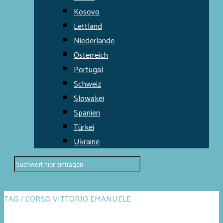
Kosovo
Lettland
Niederlande
Österreich
Portugal
Schweiz
Slowakei
Spanien
Türkei
Ukraine
TAG / CORSO VITTORIO EMANUELE