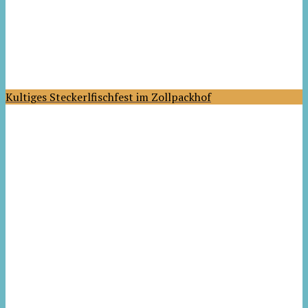
Kultiges Steckerlfischfest im Zollpackhof