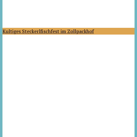
Kultiges Steckerlfischfest im Zollpackhof