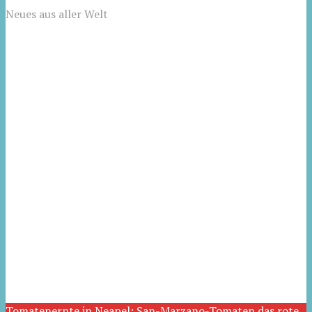
Neues aus aller Welt
Tomatenernte in Neapel: San-Marzano-Tomaten das rote