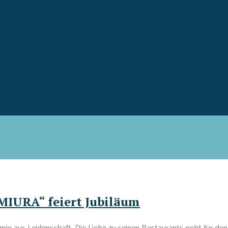
MIURA“ feiert Jubiläum
 aus Leidenschaft. Die Liebe zu seinen Restaurants geht für den 