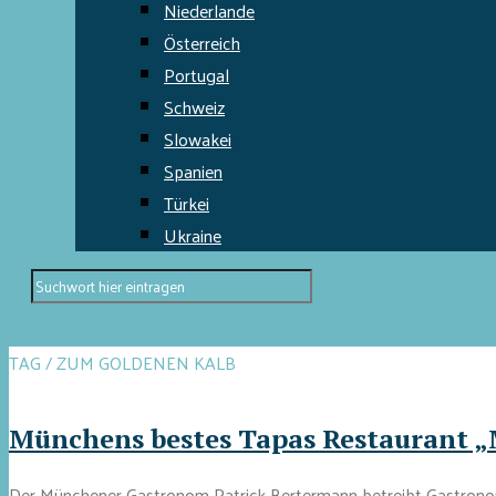
Niederlande
Österreich
Portugal
Schweiz
Slowakei
Spanien
Türkei
Ukraine
TAG / ZUM GOLDENEN KALB
Münchens bestes Tapas Restaurant „
Der Münchener Gastronom Patrick Bertermann betreibt Gastronomie