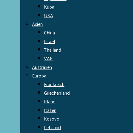
Kuba
USA
Asien
China
Israel
Thailand
VAE
Australien
Europa
Frankreich
Griechenland
Irland
Italien
Kosovo
Lettland