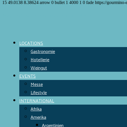
15
49.0138
8.38624
arrow
0
bullet
1
4000
1
0
fade
https://gourmino-
Meet the Chefs!
World Finest
Evens & Locations
LOCATIONS
Gastronomie
Hotellerie
Weingut
EVENTS
Messe
Lifestyle
INTERNATIONAL
Afrika
Amerika
Argentinien