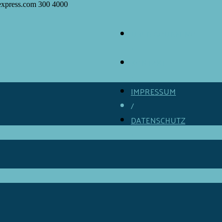
express.com
300
4000
ÜBER GOURMINO
/
KONTAKT
/
IMPRESSUM
/
DATENSCHUTZ
/