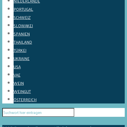
NIEDERLANDE
PORTUGAL
SCHWEIZ
SLOWAKEI
SPANIEN
THAILAND
TÜRKEI
UKRAINE
USA
VAE
WEIN
WEINGUT
ÖSTERREICH