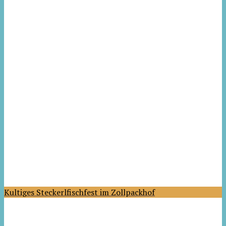
Kultiges Steckerlfischfest im Zollpackhof