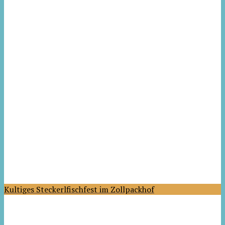
Kultiges Steckerlfischfest im Zollpackhof