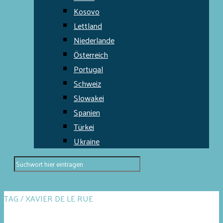
Kosovo
Lettland
Niederlande
Österreich
Portugal
Schweiz
Slowakei
Spanien
Türkei
Ukraine
TAG / XAVIER DE LE RUE