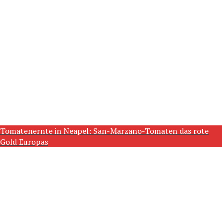
Tomatenernte in Neapel: San-Marzano-Tomaten das rote
Gold Europas