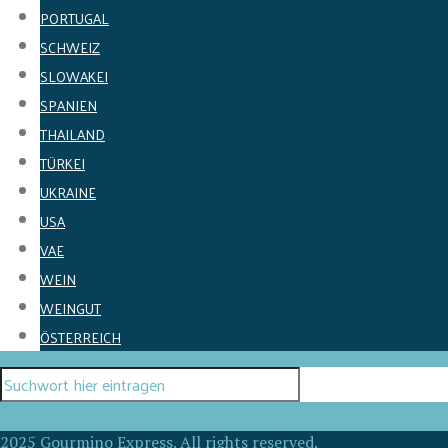
PORTUGAL
SCHWEIZ
SLOWAKEI
SPANIEN
THAILAND
TÜRKEI
UKRAINE
USA
VAE
WEIN
WEINGUT
ÖSTERREICH
2025 Gourmino Express. All rights reserved.