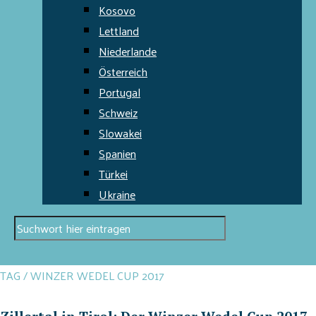
Kosovo
Lettland
Niederlande
Österreich
Portugal
Schweiz
Slowakei
Spanien
Türkei
Ukraine
TAG / WINZER WEDEL CUP 2017