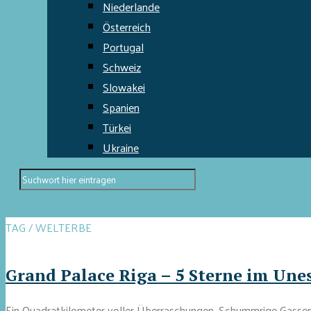
Niederlande
Österreich
Portugal
Schweiz
Slowakei
Spanien
Türkei
Ukraine
TAG / WELTERBE
Grand Palace Riga – 5 Sterne im Une
Ein Quadratkilometer voller Überraschungen. Schummrige Gassen a