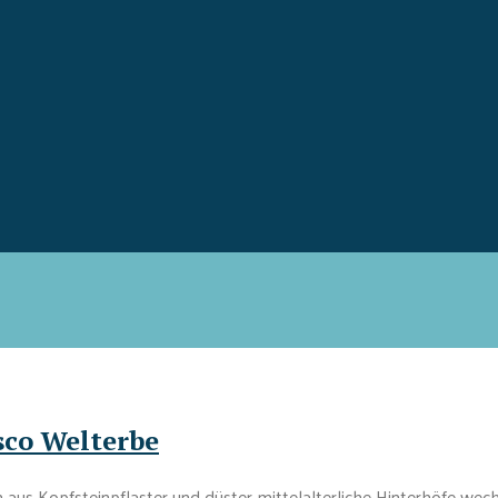
sco Welterbe
us Kopfsteinpflaster und düster-mittelalterliche Hinterhöfe wechs