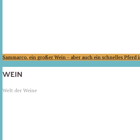
Sammarco, ein großer Wein – aber auch ein schnelles Pferd
WEIN
Welt der Weine