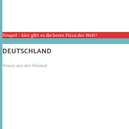
Neapel – hier gibt es die beste Pizza der Welt!
DEUTSCHLAND
Neues aus der Heimat