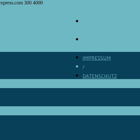
express.com
300
4000
ÜBER GOURMINO
/
KONTAKT
/
IMPRESSUM
/
DATENSCHUTZ
/