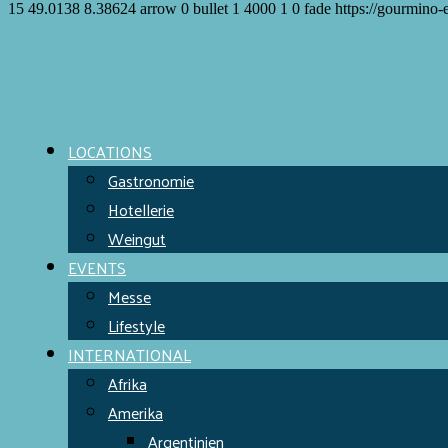
15
49.0138
8.38624
arrow
0
bullet
1
4000
1
0
fade
https://gourmino-
Meet the Chefs!
World Finest
Evens & Locations
LOCATIONS
Gastronomie
Hotellerie
Weingut
EVENTS
Messe
Lifestyle
INTERNATIONAL
Afrika
Amerika
Argentinien