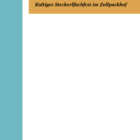
Kultiges Steckerlfischfest im Zollpackhof