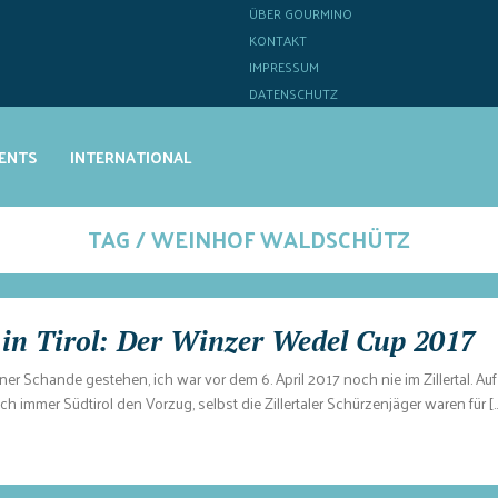
ÜBER GOURMINO
KONTAKT
IMPRESSUM
DATENSCHUTZ
ENTS
INTERNATIONAL
TAG / WEINHOF WALDSCHÜTZ
l in Tirol: Der Winzer Wedel Cup 2017
er Schande gestehen, ich war vor dem 6. April 2017 noch nie im Zillertal. A
h immer Südtirol den Vorzug, selbst die Zillertaler Schürzenjäger waren für [