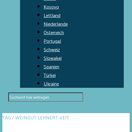
Kosovo
Lettland
Niederlande
Österreich
Portugal
Schweiz
Slowakei
Spanien
Türkei
Ukraine
TAG / WEINGUT LEHNERT-VEIT