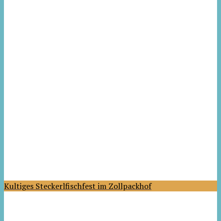
Kultiges Steckerlfischfest im Zollpackhof