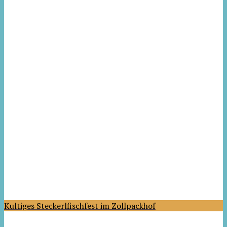
Kultiges Steckerlfischfest im Zollpackhof