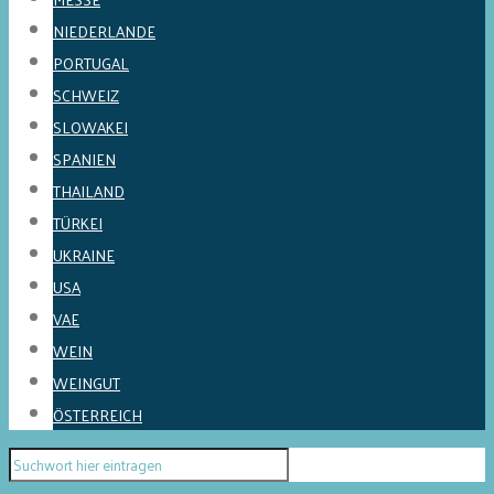
NIEDERLANDE
PORTUGAL
SCHWEIZ
SLOWAKEI
SPANIEN
THAILAND
TÜRKEI
UKRAINE
USA
VAE
WEIN
WEINGUT
ÖSTERREICH