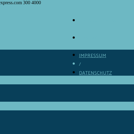
express.com
300
4000
ÜBER GOURMINO
/
KONTAKT
/
IMPRESSUM
/
DATENSCHUTZ
/