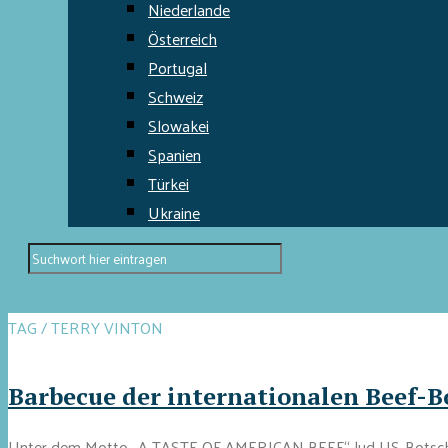
Niederlande
Österreich
Portugal
Schweiz
Slowakei
Spanien
Türkei
Ukraine
TAG / TERRY VINTON
Barbecue der internationalen Beef-Bo
Unter dem Motto „A TASTE OF AMERICAN BEEF“ lud US-Botschafte