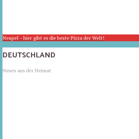
Neapel – hier gibt es die beste Pizza der Welt!
DEUTSCHLAND
Neues aus der Heimat