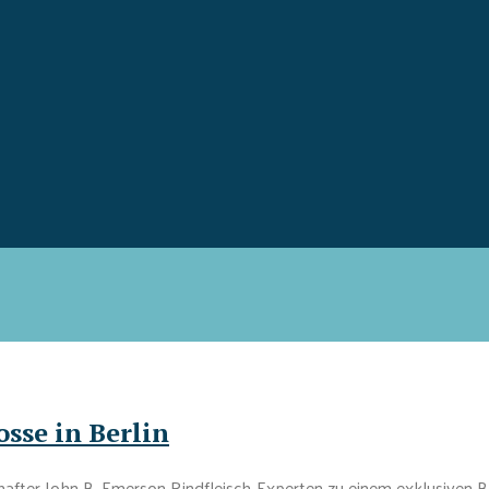
sse in Berlin
r John B. Emerson Rindfleisch-Experten zu einem exklusiven Ba