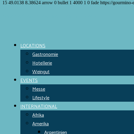
15
49.0138
8.38624
arrow
0
bullet
1
4000
1
0
fade
https://gourmino-
Meet the Chefs!
World Finest
Evens & Locations
LOCATIONS
Gastronomie
Hotellerie
Weingut
EVENTS
Messe
Lifestyle
INTERNATIONAL
Afrika
Amerika
Argentinien