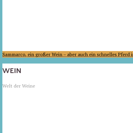
Sammarco, ein großer Wein – aber auch ein schnelles Pferd
WEIN
Welt der Weine