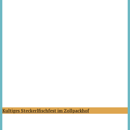
Kultiges Steckerlfischfest im Zollpackhof