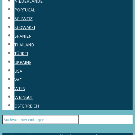
NIEDERLANDE
PORTUGAL
SCHWEIZ
SLOWAKEI
SPANIEN
THAILAND
TÜRKEI
UKRAINE
USA
VAE
WEIN
WEINGUT
ÖSTERREICH