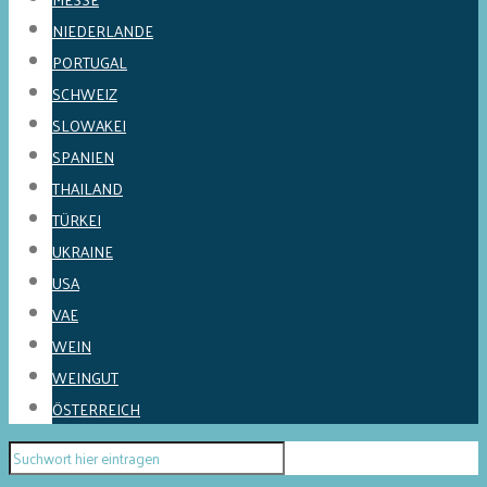
NIEDERLANDE
PORTUGAL
SCHWEIZ
SLOWAKEI
SPANIEN
THAILAND
TÜRKEI
UKRAINE
USA
VAE
WEIN
WEINGUT
ÖSTERREICH