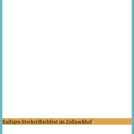
Kultiges Steckerlfischfest im Zollpackhof