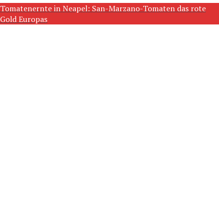
Tomatenernte in Neapel: San-Marzano-Tomaten das rote
Gold Europas