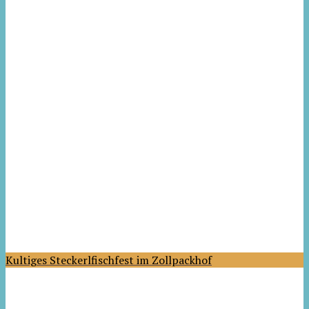
Kultiges Steckerlfischfest im Zollpackhof