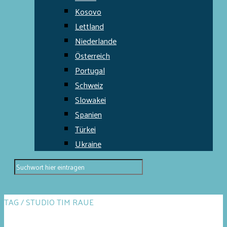
Kosovo
Lettland
Niederlande
Österreich
Portugal
Schweiz
Slowakei
Spanien
Türkei
Ukraine
TAG / STUDIO TIM RAUE