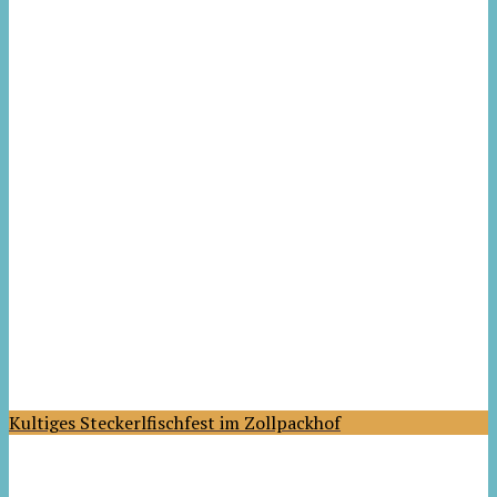
Kultiges Steckerlfischfest im Zollpackhof