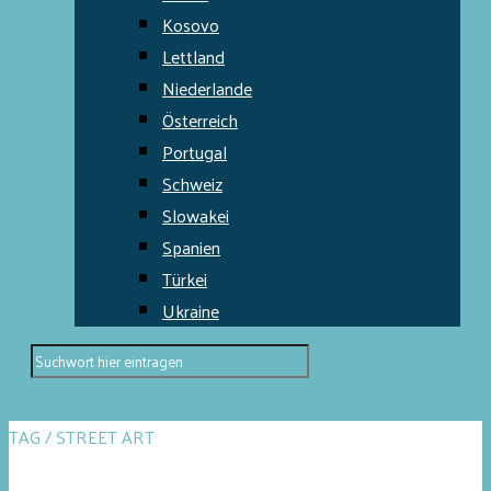
Kosovo
Lettland
Niederlande
Österreich
Portugal
Schweiz
Slowakei
Spanien
Türkei
Ukraine
TAG / STREET ART