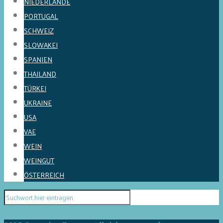
NIEDERLANDE
PORTUGAL
SCHWEIZ
SLOWAKEI
SPANIEN
THAILAND
TÜRKEI
UKRAINE
USA
VAE
WEIN
WEINGUT
ÖSTERREICH