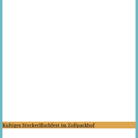
Kultiges Steckerlfischfest im Zollpackhof