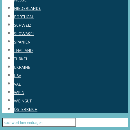
NIEDERLANDE
PORTUGAL
SCHWEIZ
SLOWAKEI
SPANIEN
THAILAND
TÜRKEI
UKRAINE
USA
VAE
WEIN
WEINGUT
ÖSTERREICH