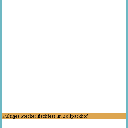
Kultiges Steckerlfischfest im Zollpackhof