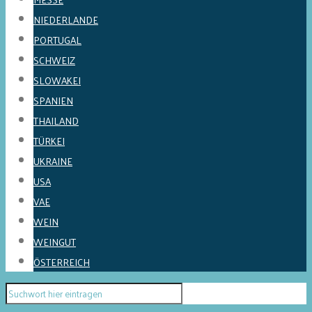
NIEDERLANDE
PORTUGAL
SCHWEIZ
SLOWAKEI
SPANIEN
THAILAND
TÜRKEI
UKRAINE
USA
VAE
WEIN
WEINGUT
ÖSTERREICH