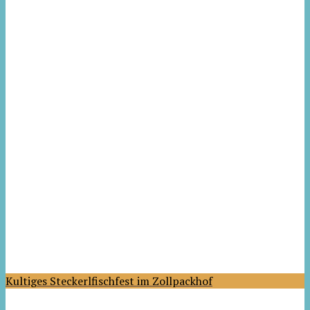
Kultiges Steckerlfischfest im Zollpackhof