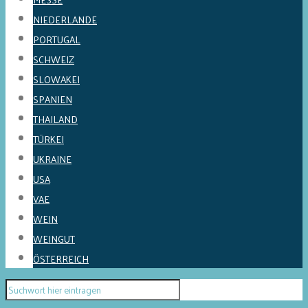
NIEDERLANDE
PORTUGAL
SCHWEIZ
SLOWAKEI
SPANIEN
THAILAND
TÜRKEI
UKRAINE
USA
VAE
WEIN
WEINGUT
ÖSTERREICH