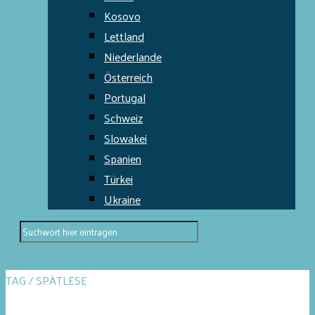
Kosovo
Lettland
Niederlande
Österreich
Portugal
Schweiz
Slowakei
Spanien
Türkei
Ukraine
TAG / SPÄTLESE