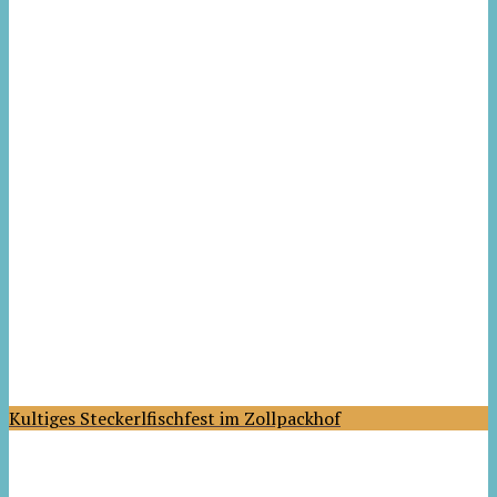
Kultiges Steckerlfischfest im Zollpackhof