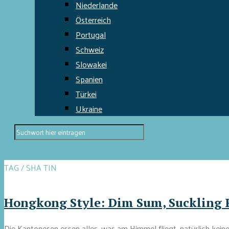
Niederlande
Österreich
Portugal
Schweiz
Slowakei
Spanien
Türkei
Ukraine
TAG / SHA TIN
Hongkong Style: Dim Sum, Suckling 
Die Kantonesen essen alles, was am Himmel fliegt, natürlich kein