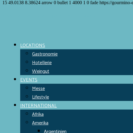
15
49.0138
8.38624
arrow
0
bullet
1
4000
1
0
fade
https://gourmino-
Meet the Chefs!
World Finest
Evens & Locations
LOCATIONS
Gastronomie
Hotellerie
Weingut
EVENTS
Messe
Lifestyle
INTERNATIONAL
Afrika
Amerika
Argentinien