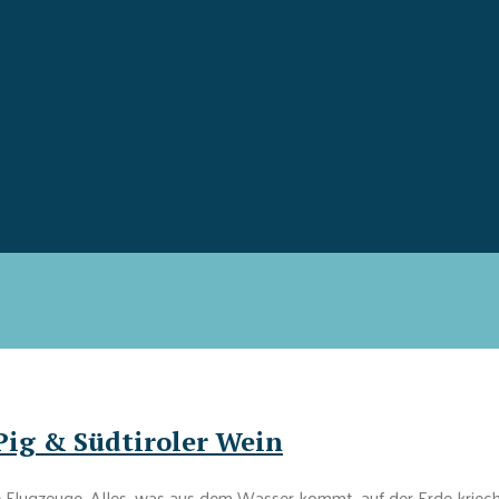
Pig & Südtiroler Wein
e Flugzeuge. Alles, was aus dem Wasser kommt, auf der Erde kriech