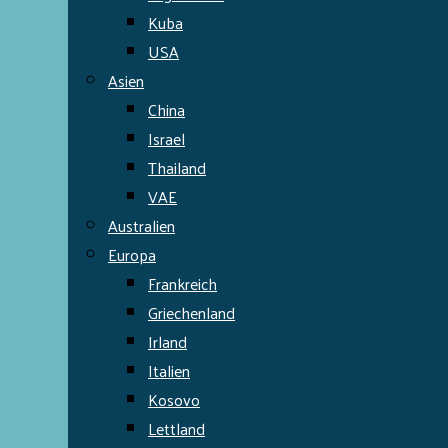
Kuba
USA
Asien
China
Israel
Thailand
VAE
Australien
Europa
Frankreich
Griechenland
Irland
Italien
Kosovo
Lettland