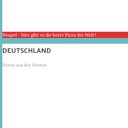
Neapel – hier gibt es die beste Pizza der Welt!
DEUTSCHLAND
Neues aus der Heimat