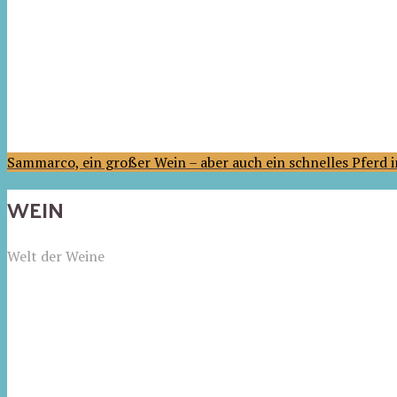
Sammarco, ein großer Wein – aber auch ein schnelles Pferd
WEIN
Welt der Weine