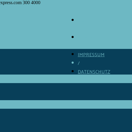
express.com
300
4000
ÜBER GOURMINO
/
KONTAKT
/
IMPRESSUM
/
DATENSCHUTZ
/