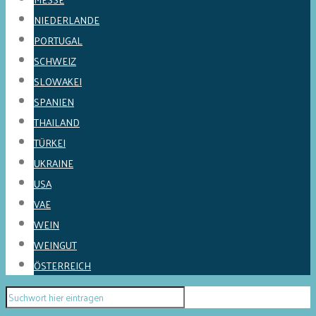
NIEDERLANDE
PORTUGAL
SCHWEIZ
SLOWAKEI
SPANIEN
THAILAND
TÜRKEI
UKRAINE
USA
VAE
WEIN
WEINGUT
ÖSTERREICH