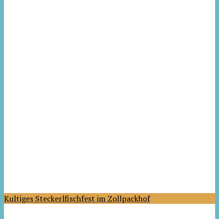
Kultiges Steckerlfischfest im Zollpackhof