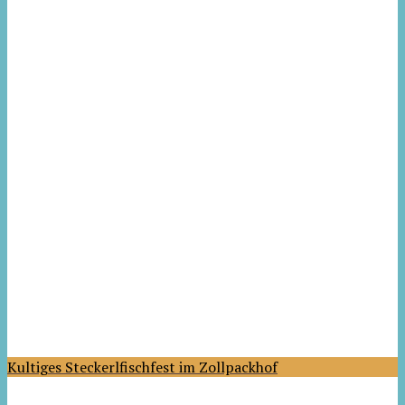
Kultiges Steckerlfischfest im Zollpackhof