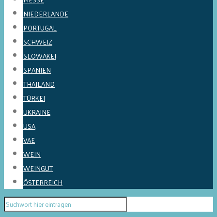
NIEDERLANDE
PORTUGAL
SCHWEIZ
SLOWAKEI
SPANIEN
THAILAND
TÜRKEI
UKRAINE
USA
VAE
WEIN
WEINGUT
ÖSTERREICH