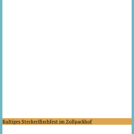
Kultiges Steckerlfischfest im Zollpackhof