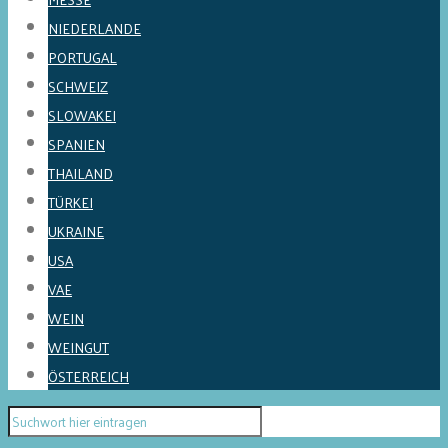
NIEDERLANDE
PORTUGAL
SCHWEIZ
SLOWAKEI
SPANIEN
THAILAND
TÜRKEI
UKRAINE
USA
VAE
WEIN
WEINGUT
ÖSTERREICH