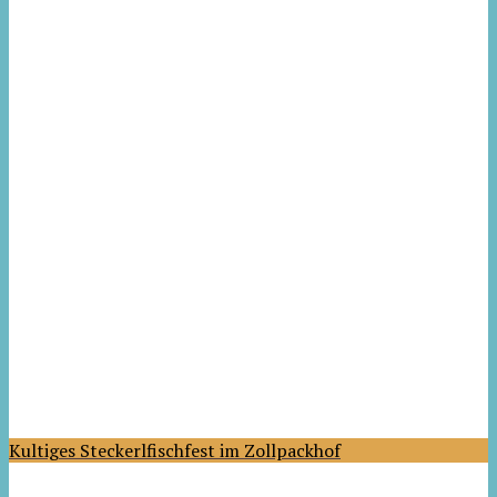
Kultiges Steckerlfischfest im Zollpackhof