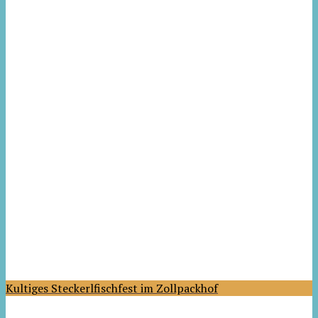
Kultiges Steckerlfischfest im Zollpackhof