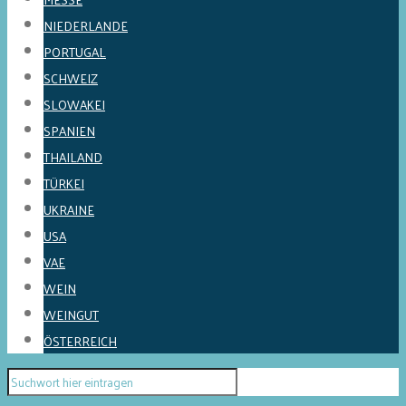
NIEDERLANDE
PORTUGAL
SCHWEIZ
SLOWAKEI
SPANIEN
THAILAND
TÜRKEI
UKRAINE
USA
VAE
WEIN
WEINGUT
ÖSTERREICH