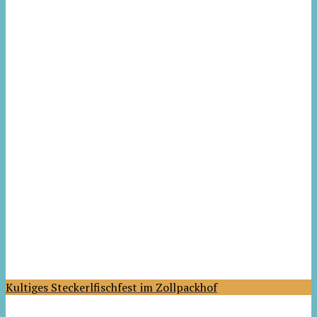
Kultiges Steckerlfischfest im Zollpackhof