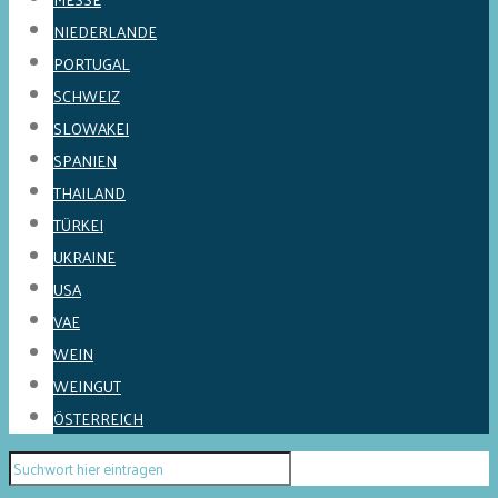
NIEDERLANDE
PORTUGAL
SCHWEIZ
SLOWAKEI
SPANIEN
THAILAND
TÜRKEI
UKRAINE
USA
VAE
WEIN
WEINGUT
ÖSTERREICH