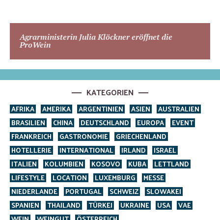
Agrarministerin Julia Klöckner eröffnet die
ProWein
KATEGORIEN
AFRIKA
AMERIKA
ARGENTINIEN
ASIEN
AUSTRALIEN
BRASILIEN
CHINA
DEUTSCHLAND
EUROPA
EVENT
FRANKREICH
GASTRONOMIE
GRIECHENLAND
HOTELLERIE
INTERNATIONAL
IRLAND
ISRAEL
ITALIEN
KOLUMBIEN
KOSOVO
KUBA
LETTLAND
LIFESTYLE
LOCATION
LUXEMBURG
MESSE
NIEDERLANDE
PORTUGAL
SCHWEIZ
SLOWAKEI
SPANIEN
THAILAND
TÜRKEI
UKRAINE
USA
VAE
WEIN
WEINGUT
ÖSTERREICH