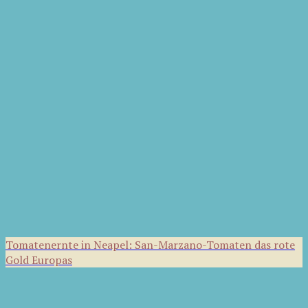
Tomatenernte in Neapel: San-Marzano-Tomaten das rote
Gold Europas