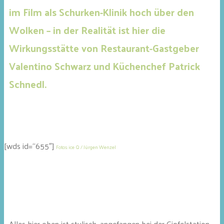
im Film als Schurken-Klinik hoch über den
Wolken – in der Realität ist hier die
Wirkungsstätte von Restaurant-Gastgeber
Valentino Schwarz und Küchenchef Patrick
Schnedl.
[wds id=“655″]
Fotos: ice Q / Jürgen Wenzel
Alles hier oben ist stylisch, angefangen bei der Gipfelstation