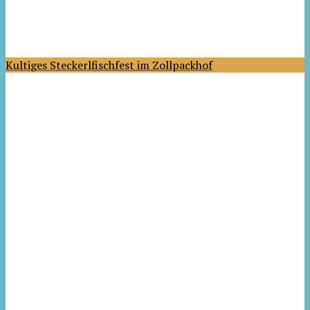
Kultiges Steckerlfischfest im Zollpackhof