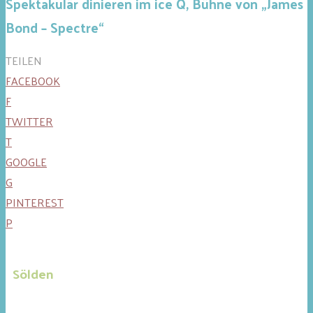
Spektakulär dinieren im ice Q, Bühne von „James
Bond – Spectre“
TEILEN
FACEBOOK
F
TWITTER
T
GOOGLE
G
PINTEREST
P
Sölden