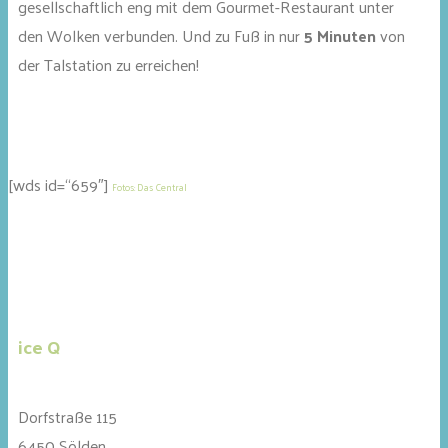
gesellschaftlich eng mit dem Gourmet-Restaurant unter
den Wolken verbunden. Und zu Fuß in nur
5 Minuten
von
der Talstation zu erreichen!
[wds id=“659″]
Fotos: Das Central
ice Q
Dorfstraße 115
6450 Sölden