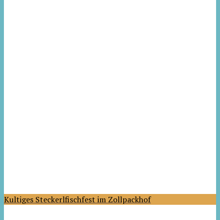
Kultiges Steckerlfischfest im Zollpackhof