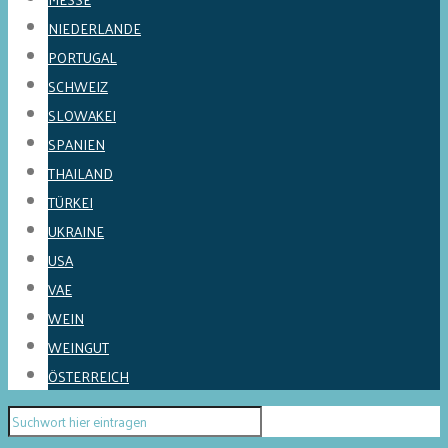
NIEDERLANDE
PORTUGAL
SCHWEIZ
SLOWAKEI
SPANIEN
THAILAND
TÜRKEI
UKRAINE
USA
VAE
WEIN
WEINGUT
ÖSTERREICH