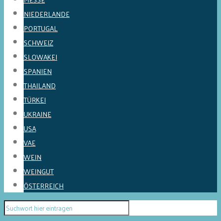
NIEDERLANDE
PORTUGAL
SCHWEIZ
SLOWAKEI
SPANIEN
THAILAND
TÜRKEI
UKRAINE
USA
VAE
WEIN
WEINGUT
ÖSTERREICH