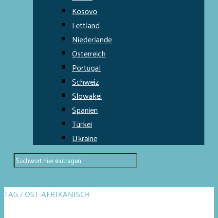
Kosovo
Lettland
Niederlande
Österreich
Portugal
Schweiz
Slowakei
Spanien
Türkei
Ukraine
TAG / OST-AFRIKANISCH