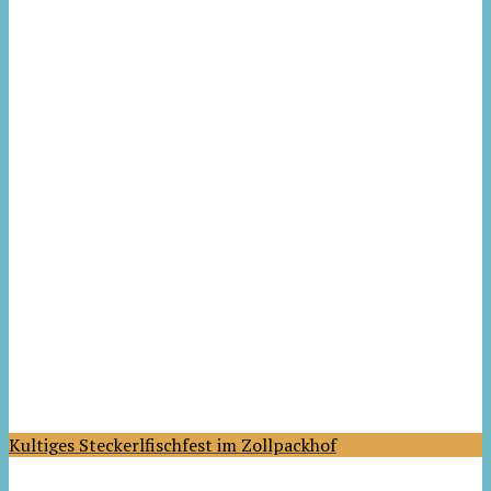
Kultiges Steckerlfischfest im Zollpackhof