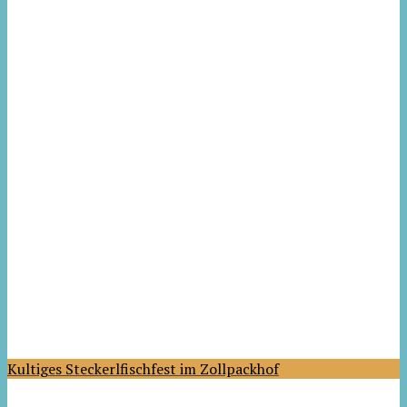
Kultiges Steckerlfischfest im Zollpackhof