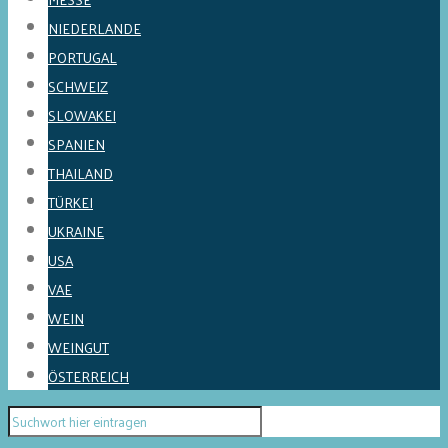
NIEDERLANDE
PORTUGAL
SCHWEIZ
SLOWAKEI
SPANIEN
THAILAND
TÜRKEI
UKRAINE
USA
VAE
WEIN
WEINGUT
ÖSTERREICH