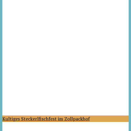
Kultiges Steckerlfischfest im Zollpackhof