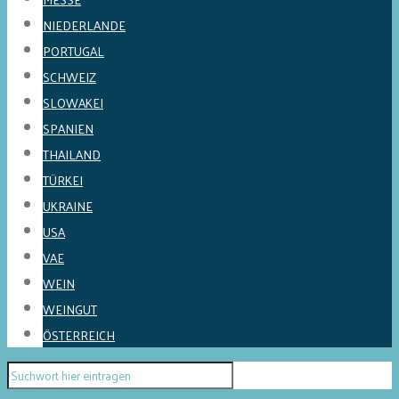
NIEDERLANDE
PORTUGAL
SCHWEIZ
SLOWAKEI
SPANIEN
THAILAND
TÜRKEI
UKRAINE
USA
VAE
WEIN
WEINGUT
ÖSTERREICH