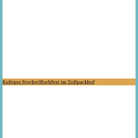
Kultiges Steckerlfischfest im Zollpackhof