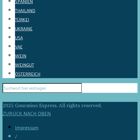
SPANIEN
THAILAND
TÜRKEI
UKRAINE
USA
VAE
WEIN
WEINGUT
ÖSTERREICH
2025 Gourmino Express. All rights reserved.
ZURÜCK NACH OBEN
Impressum
/