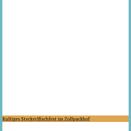
Kultiges Steckerlfischfest im Zollpackhof