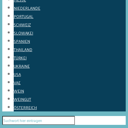
NIEDERLANDE
PORTUGAL
SCHWEIZ
SLOWAKEI
SPANIEN
THAILAND
TÜRKEI
UKRAINE
USA
VAE
WEIN
WEINGUT
ÖSTERREICH