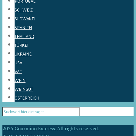
PORTUGAL
SCHWEIZ
SLOWAKEI
SPANIEN
THAILAND
TÜRKEI
UKRAINE
USA
VAE
WEIN
WEINGUT
ÖSTERREICH
2025 Gourmino Express. All rights reserved.