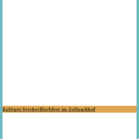
Kultiges Steckerlfischfest im Zollpackhof