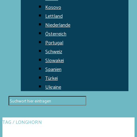
Kosovo
Lettland
Niederlande
Österreich
Portugal
Schweiz
Slowakei
Spanien
Türkei
Ukraine
TAG / LONGHORN