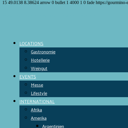
15
49.0138
8.38624
arrow
0
bullet
1
4000
1
0
fade
https://gourmino-
Meet the Chefs!
World Finest
Evens & Locations
LOCATIONS
Gastronomie
Hotellerie
Weingut
EVENTS
Messe
Lifestyle
INTERNATIONAL
Afrika
Amerika
Argentinien