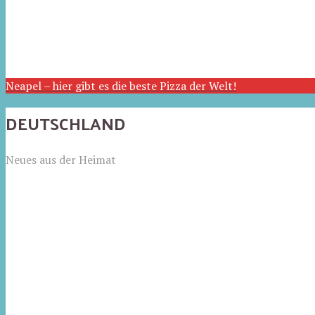
Neapel – hier gibt es die beste Pizza der Welt!
DEUTSCHLAND
Neues aus der Heimat