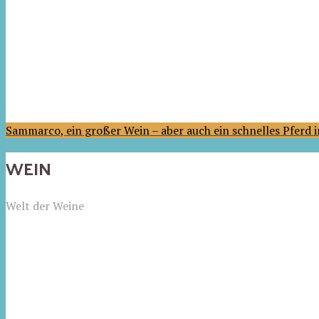
Sammarco, ein großer Wein – aber auch ein schnelles Pferd
WEIN
Welt der Weine