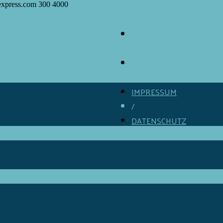
express.com
300
4000
ÜBER GOURMINO
/
KONTAKT
/
IMPRESSUM
/
DATENSCHUTZ
/