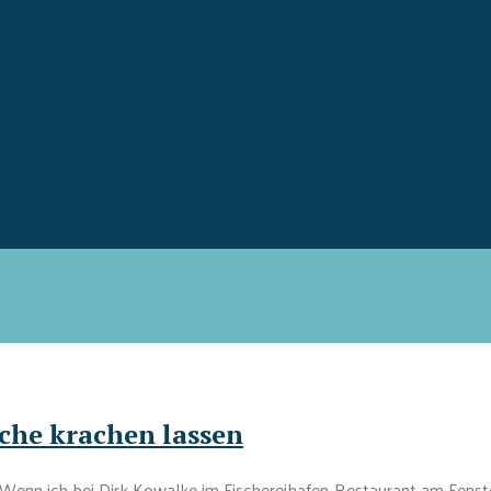
che krachen lassen
 Wenn ich bei Dirk Kowalke im Fischereihafen-Restaurant am Fenster 