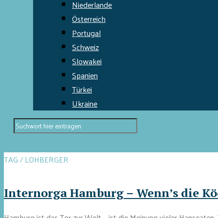
Niederlande
Österreich
Portugal
Schweiz
Slowakei
Spanien
Türkei
Ukraine
TAG / LOHBERGER
Internorga Hamburg – Wenn’s die Kö
Hamburg ist das Tor zur Welt – ist die Meinung vieler Hanseaten.