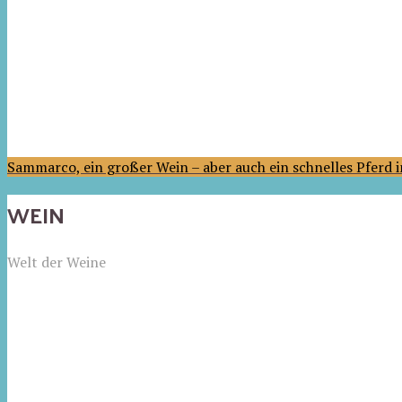
Sammarco, ein großer Wein – aber auch ein schnelles Pferd
WEIN
Welt der Weine