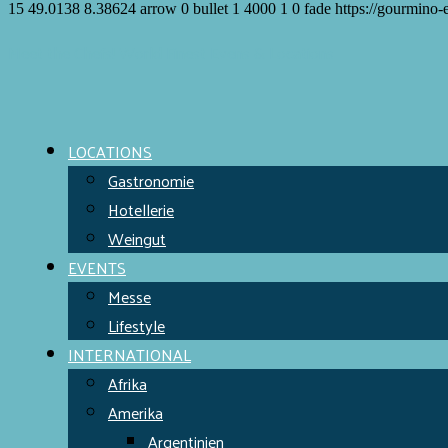
15
49.0138
8.38624
arrow
0
bullet
1
4000
1
0
fade
https://gourmino-
Meet the Chefs!
World Finest
Evens & Locations
LOCATIONS
Gastronomie
Hotellerie
Weingut
EVENTS
Messe
Lifestyle
INTERNATIONAL
Afrika
Amerika
Argentinien