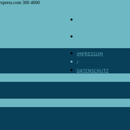
express.com
300
4000
ÜBER GOURMINO
/
KONTAKT
/
IMPRESSUM
/
DATENSCHUTZ
/