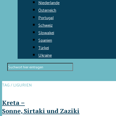
Niederlande
Österreich
Portugal
Schweiz
Slowakei
Spanien
Türkei
Ukraine
TAG / LIGURIEN
Kreta –
Sonne, Sirtaki und Zaziki