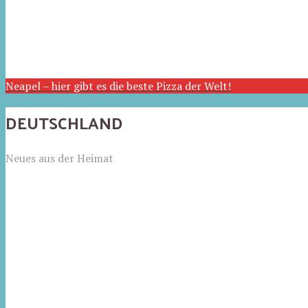
Neapel – hier gibt es die beste Pizza der Welt!
DEUTSCHLAND
Neues aus der Heimat